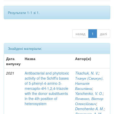
Результати 1-1 зі 1.
назад
1
далі
Знайдені матеріали:
Дата
Назва
Автор(и)
випуску
2021
Antibacterial and phytotoxic
Tkachuk, N. V.
;
activity of the Schiff’s bases
Ткачук (Смикун),
of 5-phenyl-4-amino-3-
Наталія
mercapto-4H-1,2,4-triazole
Василівна
;
with the donor substituents
Yanchenko, V. O.
;
in the 4th position of
Янченко, Віктор
heterosystem
Олексійович
;
Demchenko A. M.
;
Демченко, А. М.