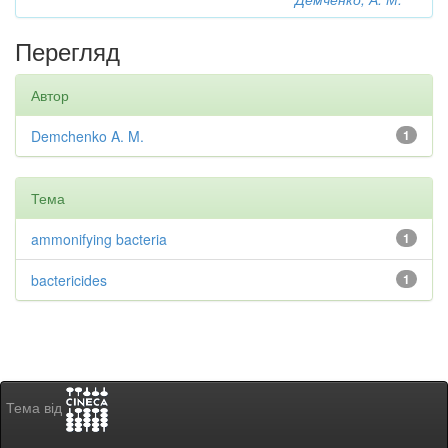
Перегляд
Автор
Demchenko A. M.
1
Тема
ammonifying bacteria
1
bactericides
1
Тема від