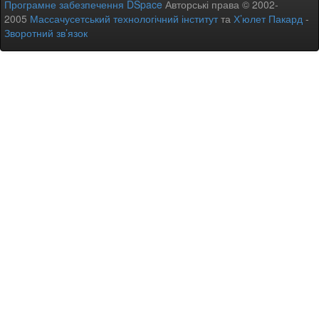
Програмне забезпечення DSpace
Авторські права © 2002-
2005
Массачусетський технологічний інститут
та
Х’юлет Пакард
-
Зворотний зв’язок