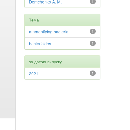
Demchenko A. M.
1
Тема
ammonifying bacteria
1
bactericides
1
за датою випуску
2021
1