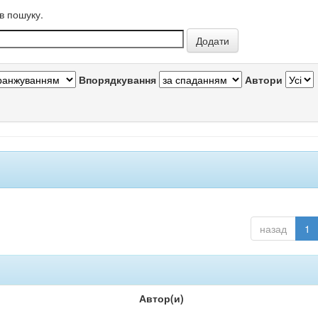
в пошуку.
Впорядкування
Автори
назад
1
Автор(и)