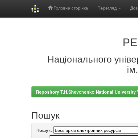
Головна сторінка
Перегляд
Дов
Skip
navigation
РЕ
Національного універ
ім
Repository T.H.Shevchenko National University
Пошук
Пошук: