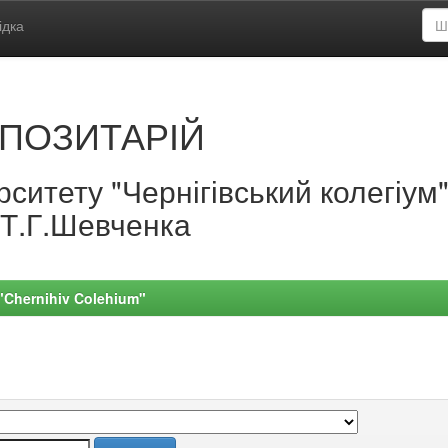
ідка
ПОЗИТАРІЙ
ситету "Чернігівський колегіум
.Т.Г.Шевченка
 "Chernihiv Colehium"