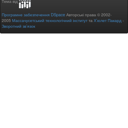
Тема від
Програмне забезпечення DSpace
Авторські права © 2002-
2005
Массачусетський технологічний інститут
та
Х’юлет Пакард
-
Зворотний зв’язок