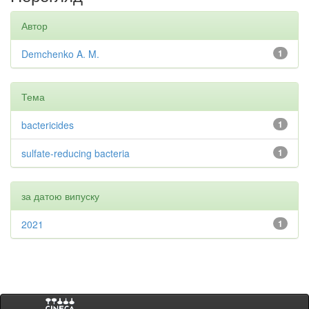
Автор
Demchenko A. M.
1
Тема
bactericides
1
sulfate-reducing bacteria
1
за датою випуску
2021
1