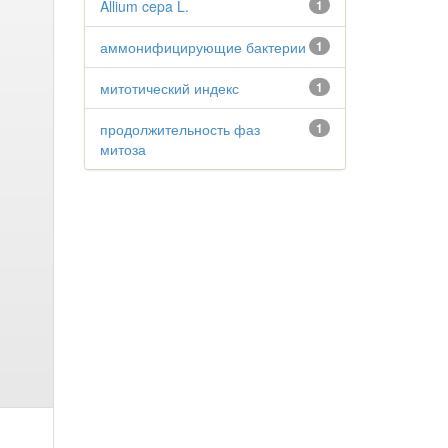
Allium cepa L.
1
аммонифицирующие бактерии
1
митотический индекс
1
продолжительность фаз
1
митоза