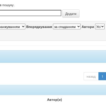
в пошуку.
Впорядкування
Автори
назад
1
Автор(и)