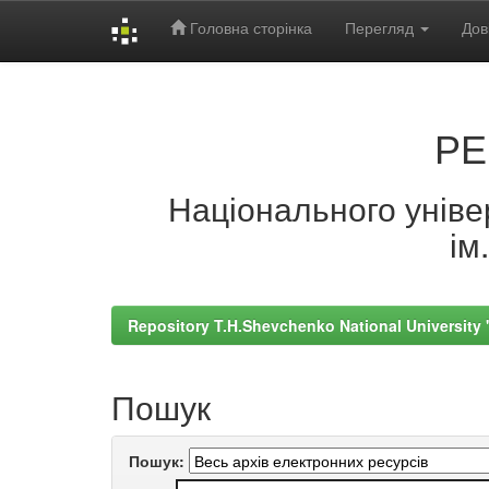
Головна сторінка
Перегляд
Дов
Skip
navigation
РЕ
Національного універ
ім
Repository T.H.Shevchenko National University
Пошук
Пошук: