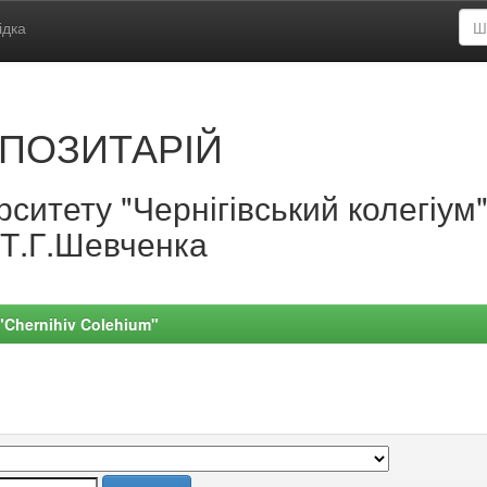
ідка
ПОЗИТАРІЙ
ситету "Чернігівський колегіум
.Т.Г.Шевченка
 "Chernihiv Colehium"