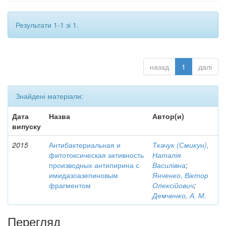
Результати 1-1 зі 1.
назад
1
далі
Знайдені матеріали:
Дата
Назва
Автор(и)
випуску
2015
Антибактериальная и
Ткачук (Смикун),
фитотоксическая активность
Наталія
производных антипирина с
Василівна
;
имидазоазепиновым
Янченко, Віктор
фрагментом
Олексійович
;
Демченко, А. М.
Перегляд