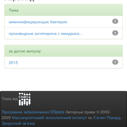
Тема
аммонифицирующие бактерии
1
производные антипирина с имидазоа...
1
за датою випуску
2015
1
Тема від
Програмне забезпечення DSpace
Авторські права © 2002-
2005
Массачусетський технологічний інститут
та
Х’юлет Пакард
-
Зворотний зв’язок