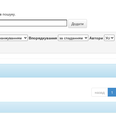
в пошуку.
Впорядкування
Автори
назад
1