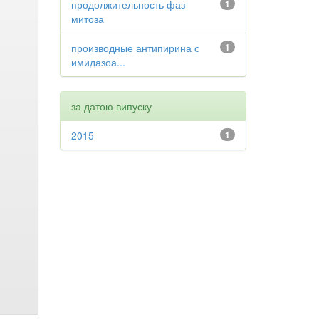
продолжительность фаз
1
митоза
производные антипирина с
1
имидазоа...
за датою випуску
2015
1