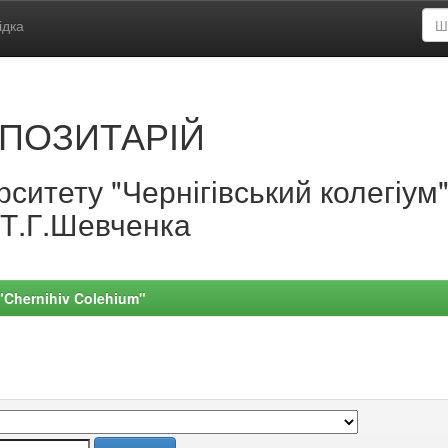
ідка
ПОЗИТАРІЙ
ситету "Чернігівський колегіум
.Т.Г.Шевченка
 "Chernihiv Colehium"