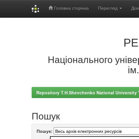
Головна сторінка
Перегляд
Дов
Skip
navigation
РЕ
Національного універ
ім
Repository T.H.Shevchenko National University
Пошук
Пошук: