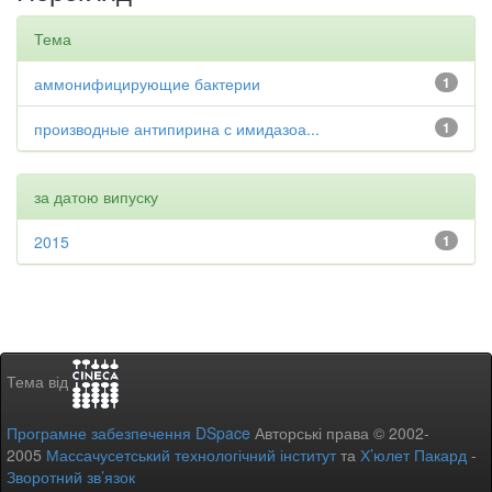
Тема
аммонифицирующие бактерии
1
производные антипирина с имидазоа...
1
за датою випуску
2015
1
Тема від
Програмне забезпечення DSpace
Авторські права © 2002-
2005
Массачусетський технологічний інститут
та
Х’юлет Пакард
-
Зворотний зв’язок