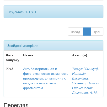
Результати 1-1 зі 1.
назад
1
далі
Знайдені матеріали:
Дата
Назва
Автор(и)
випуску
2015
Антибактериальная и
Ткачук (Смикун),
фитотоксическая активность
Наталія
производных антипирина с
Василівна
;
имидазоазепиновым
Янченко, Віктор
фрагментом
Олексійович
;
Демченко, А. М.
Перегляд