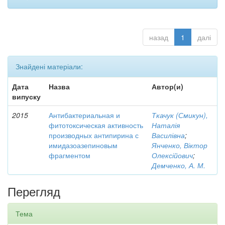
назад
1
далі
Знайдені матеріали:
Дата
Назва
Автор(и)
випуску
2015
Антибактериальная и
Ткачук (Смикун),
фитотоксическая активность
Наталія
производных антипирина с
Василівна
;
имидазоазепиновым
Янченко, Віктор
фрагментом
Олексійович
;
Демченко, А. М.
Перегляд
Тема