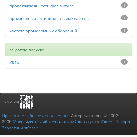
продолжительность фаз митоза
1
производные антипирина с имидазоа...
1
частота хромосомных аберраций
1
за датою випуску
2015
1
Тема від
Програмне забезпечення DSpace
Авторські права © 2002-
2005
Массачусетський технологічний інститут
та
Х’юлет Пакард
-
Зворотний зв’язок