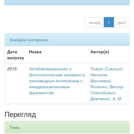
назад
1
далі
Знайдені матеріали:
Дата
Назва
Автор(и)
випуску
2015
Антибактериальная и
Ткачук (Смикун),
фитотоксическая активность
Наталія
производных антипирина с
Василівна
;
имидазоазепиновым
Янченко, Віктор
фрагментом
Олексійович
;
Демченко, А. М.
Перегляд
Тема