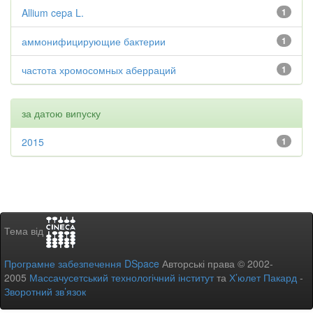
Allium cepa L.
1
аммонифицирующие бактерии
1
частота хромосомных аберраций
1
за датою випуску
2015
1
Тема від
Програмне забезпечення DSpace
Авторські права © 2002-
2005
Массачусетський технологічний інститут
та
Х’юлет Пакард
-
Зворотний зв’язок