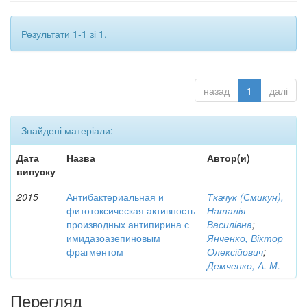
Результати 1-1 зі 1.
назад
1
далі
Знайдені матеріали:
Дата
Назва
Автор(и)
випуску
2015
Антибактериальная и
Ткачук (Смикун),
фитотоксическая активность
Наталія
производных антипирина с
Василівна
;
имидазоазепиновым
Янченко, Віктор
фрагментом
Олексійович
;
Демченко, А. М.
Перегляд