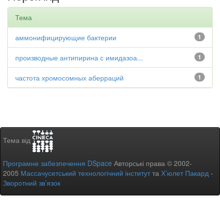
Тема
аммонифицирующие бактерии
1
производные антипирина с имидазоа...
1
частота хромосомных аберраций
1
Тема від
Програмне забезпечення DSpace
Авторські права © 2002-
2005
Массачусетський технологічний інститут
та
Х’юлет Пакард
-
Зворотний зв’язок