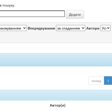
в пошуку.
Впорядкування
Автори
назад
1
Автор(и)