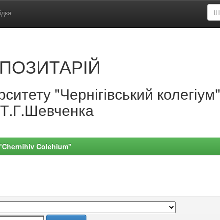
ідка
ПОЗИТАРІЙ
ситету "Чернігівський колегіум
.Т.Г.Шевченка
 "Chernihiv Colehium"