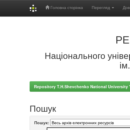
Головна сторінка
Перегляд
Дов
Skip
navigation
РЕ
Національного універ
ім
Repository T.H.Shevchenko National University
Пошук
Пошук: