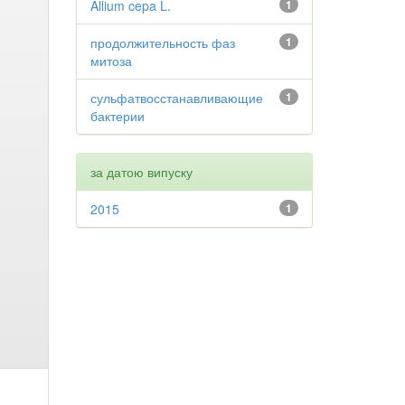
Allium cepa L.
1
продолжительность фаз
1
митоза
сульфатвосстанавливающие
1
бактерии
за датою випуску
2015
1