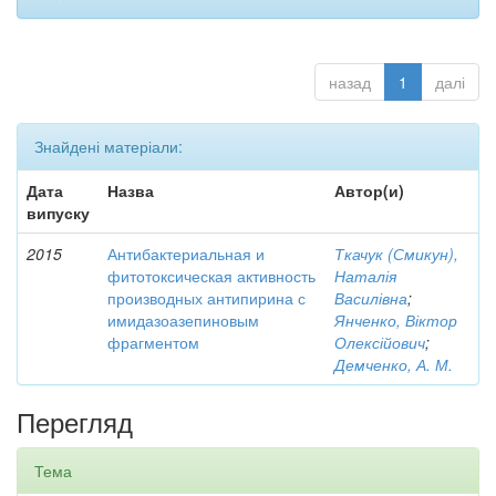
назад
1
далі
Знайдені матеріали:
Дата
Назва
Автор(и)
випуску
2015
Антибактериальная и
Ткачук (Смикун),
фитотоксическая активность
Наталія
производных антипирина с
Василівна
;
имидазоазепиновым
Янченко, Віктор
фрагментом
Олексійович
;
Демченко, А. М.
Перегляд
Тема