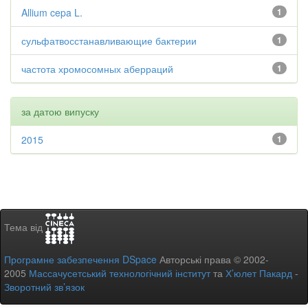
Allium cepa L.
1
сульфатвосстанавливающие бактерии
1
частота хромосомных аберраций
1
за датою випуску
2015
1
Тема від
Програмне забезпечення DSpace
Авторські права © 2002-
2005
Массачусетський технологічний інститут
та
Х’юлет Пакард
-
Зворотний зв’язок