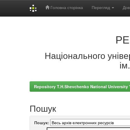
Головна сторінка
Перегляд
Дов
Skip
navigation
РЕ
Національного універ
ім
Repository T.H.Shevchenko National University
Пошук
Пошук: