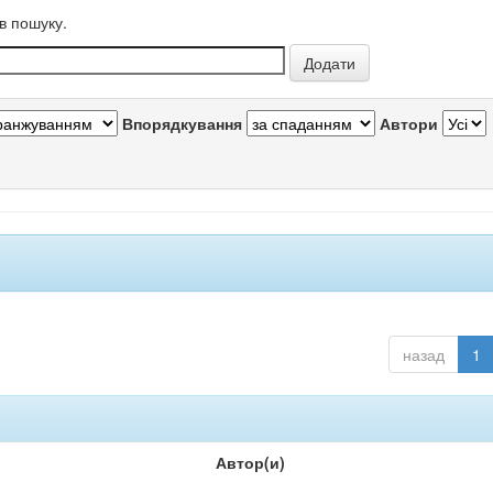
в пошуку.
Впорядкування
Автори
назад
1
Автор(и)