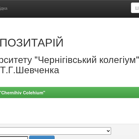
ідка
ПОЗИТАРІЙ
ситету "Чернігівський колегіум
.Т.Г.Шевченка
 "Chernihiv Colehium"