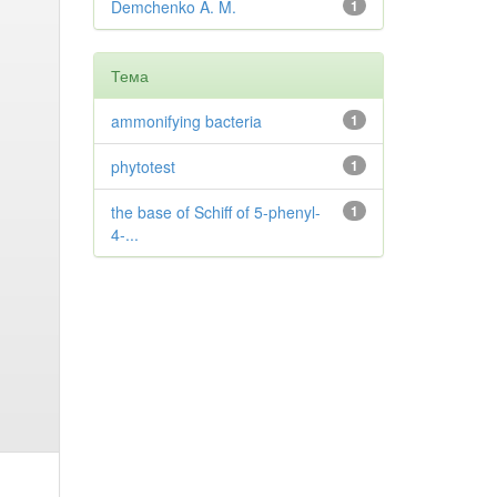
Demchenko A. M.
1
Тема
ammonifying bacteria
1
phytotest
1
the base of Schiff of 5-phenyl-
1
4-...