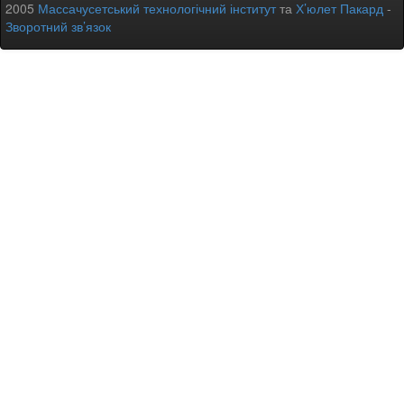
2005
Массачусетський технологічний інститут
та
Х’юлет Пакард
-
Зворотний зв’язок