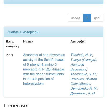
назад
1
далі
Знайдені матеріали:
Дата
Назва
Автор(и)
випуску
2021
Antibacterial and phytotoxic
Tkachuk, N. V.
;
activity of the Schiff’s bases
Ткачук (Смикун),
of 5-phenyl-4-amino-3-
Наталія
mercapto-4H-1,2,4-triazole
Василівна
;
with the donor substituents
Yanchenko, V. O.
;
in the 4th position of
Янченко, Віктор
heterosystem
Олексійович
;
Demchenko A. M.
;
Демченко, А. М.
Перегляд