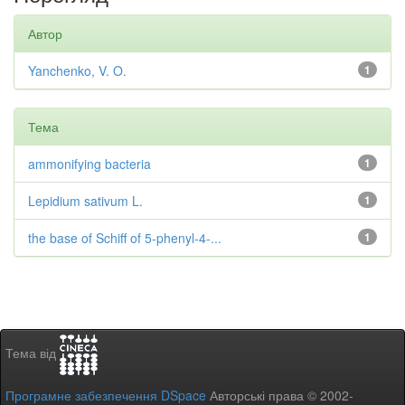
Автор
Yanchenko, V. O.
1
Тема
ammonifying bacteria
1
Lepidium sativum L.
1
the base of Schiff of 5-phenyl-4-...
1
Тема від
Програмне забезпечення DSpace
Авторські права © 2002-