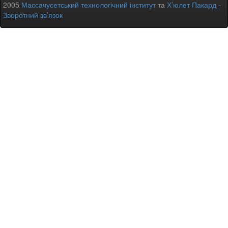
2005
Массачусетський технологічний інститут
та
Х’юлет Пакард
-
Зворотний зв’язок