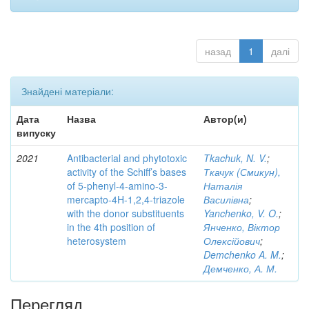
назад
1
далі
Знайдені матеріали:
Дата
Назва
Автор(и)
випуску
2021
Antibacterial and phytotoxic
Tkachuk, N. V.
;
activity of the Schiff’s bases
Ткачук (Смикун),
of 5-phenyl-4-amino-3-
Наталія
mercapto-4H-1,2,4-triazole
Василівна
;
with the donor substituents
Yanchenko, V. O.
;
in the 4th position of
Янченко, Віктор
heterosystem
Олексійович
;
Demchenko A. M.
;
Демченко, А. М.
Перегляд