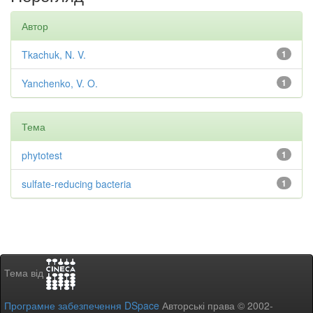
Автор
Tkachuk, N. V.
1
Yanchenko, V. O.
1
Тема
phytotest
1
sulfate-reducing bacteria
1
Тема від
Програмне забезпечення DSpace
Авторські права © 2002-