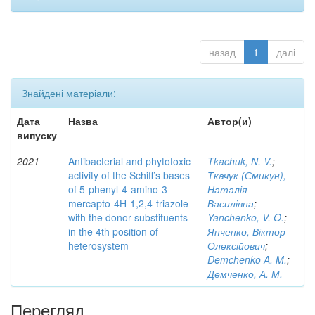
назад
1
далі
Знайдені матеріали:
Дата
Назва
Автор(и)
випуску
2021
Antibacterial and phytotoxic
Tkachuk, N. V.
;
activity of the Schiff’s bases
Ткачук (Смикун),
of 5-phenyl-4-amino-3-
Наталія
mercapto-4H-1,2,4-triazole
Василівна
;
with the donor substituents
Yanchenko, V. O.
;
in the 4th position of
Янченко, Віктор
heterosystem
Олексійович
;
Demchenko A. M.
;
Демченко, А. М.
Перегляд