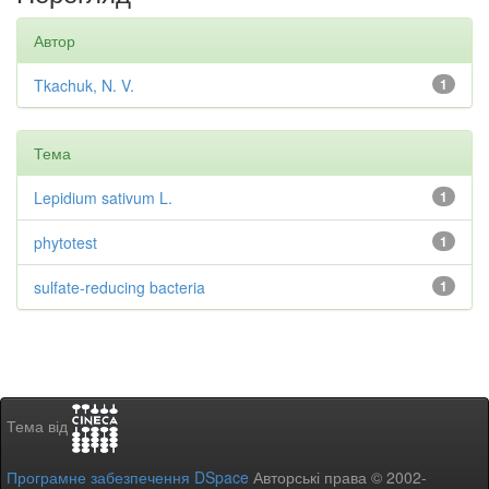
Автор
Tkachuk, N. V.
1
Тема
Lepidium sativum L.
1
phytotest
1
sulfate-reducing bacteria
1
Тема від
Програмне забезпечення DSpace
Авторські права © 2002-