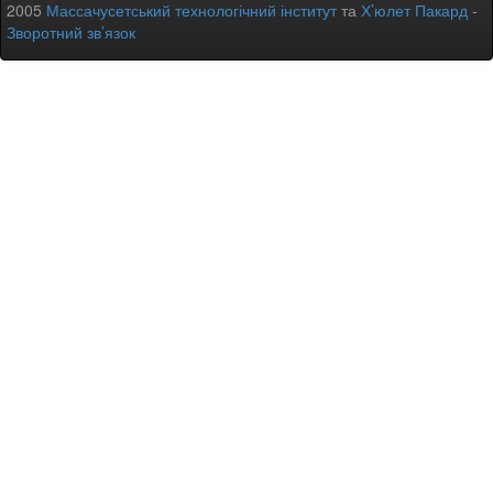
2005
Массачусетський технологічний інститут
та
Х’юлет Пакард
-
Зворотний зв’язок