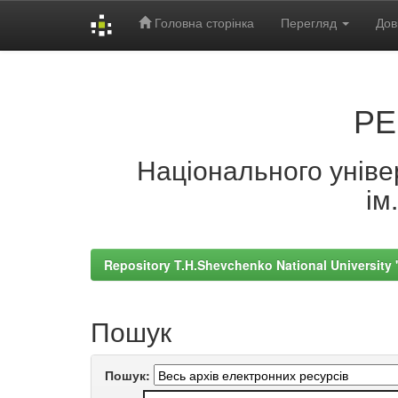
Головна сторінка
Перегляд
Дов
Skip
navigation
РЕ
Національного універ
ім
Repository T.H.Shevchenko National University
Пошук
Пошук: