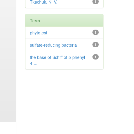
Tkachuk, N. V.
1
Тема
phytotest
1
sulfate-reducing bacteria
1
the base of Schiff of 5-phenyl-
1
4-...