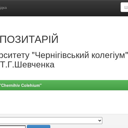
ідка
ПОЗИТАРІЙ
ситету "Чернігівський колегіум
.Т.Г.Шевченка
 "Chernihiv Colehium"