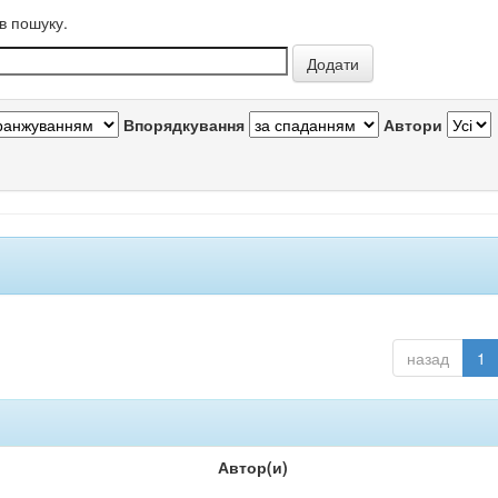
в пошуку.
Впорядкування
Автори
назад
1
Автор(и)