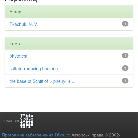
Автор
Tkachuk, N. V.
1
Тема
phytotest
1
sulfate-reducing bacteria
1
the base of Schiff of 5-phenyl-4-...
1
Тема від
Програмне забезпечення DSpace
Авторські права © 2002-