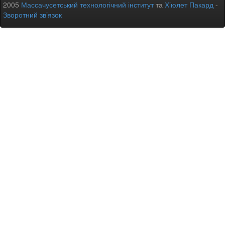
2005
Массачусетський технологічний інститут
та
Х’юлет Пакард
-
Зворотний зв’язок