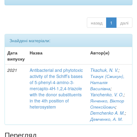
назад
1
далі
Знайдені матеріали:
Дата
Назва
Автор(и)
випуску
2021
Antibacterial and phytotoxic
Tkachuk, N. V.
;
activity of the Schiff’s bases
Ткачук (Смикун),
of 5-phenyl-4-amino-3-
Наталія
mercapto-4H-1,2,4-triazole
Василівна
;
with the donor substituents
Yanchenko, V. O.
;
in the 4th position of
Янченко, Віктор
heterosystem
Олексійович
;
Demchenko A. M.
;
Демченко, А. М.
Перегляд