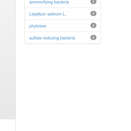
ammonifying bacteria
1
Lepidium sativum L.
1
phytotest
1
sulfate-reducing bacteria
1