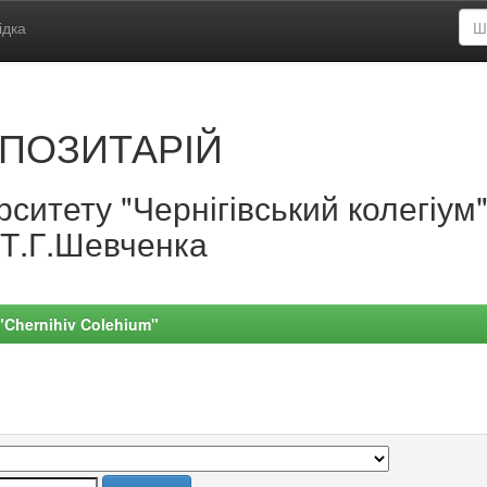
ідка
ПОЗИТАРІЙ
ситету "Чернігівський колегіум
.Т.Г.Шевченка
 "Chernihiv Colehium"