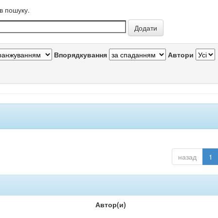
в пошуку.
Впорядкування
Автори
назад
1
Автор(и)