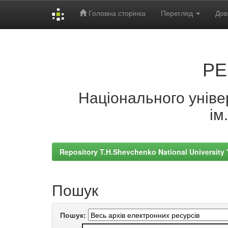
Головна сторінка
Перегляд
Дов
Skip
navigation
РЕ
Національного універ
ім
Repository T.H.Shevchenko National University
Пошук
Пошук: