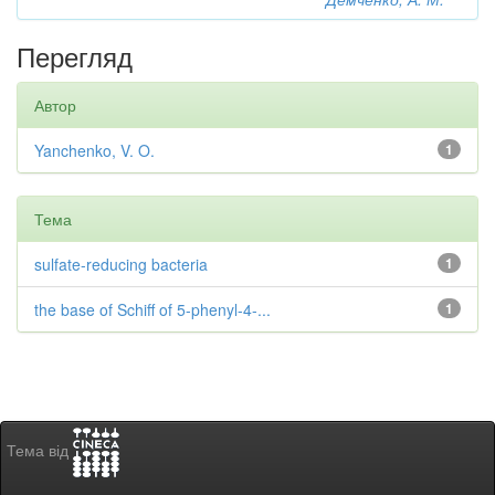
Перегляд
Автор
Yanchenko, V. O.
1
Тема
sulfate-reducing bacteria
1
the base of Schiff of 5-phenyl-4-...
1
Тема від