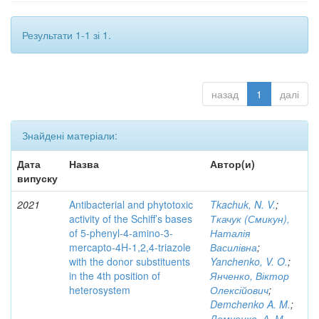
Результати 1-1 зі 1.
назад
1
далі
Знайдені матеріали:
Дата
Назва
Автор(и)
випуску
2021
Antibacterial and phytotoxic
Tkachuk, N. V.
;
activity of the Schiff’s bases
Ткачук (Смикун),
of 5-phenyl-4-amino-3-
Наталія
mercapto-4H-1,2,4-triazole
Василівна
;
with the donor substituents
Yanchenko, V. O.
;
in the 4th position of
Янченко, Віктор
heterosystem
Олексійович
;
Demchenko A. M.
;
Демченко, А. М.