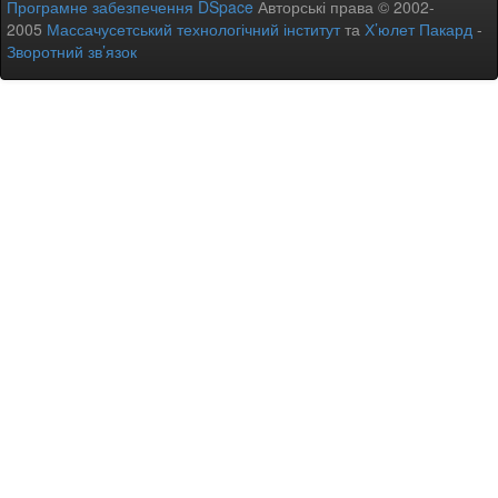
Програмне забезпечення DSpace
Авторські права © 2002-
2005
Массачусетський технологічний інститут
та
Х’юлет Пакард
-
Зворотний зв’язок