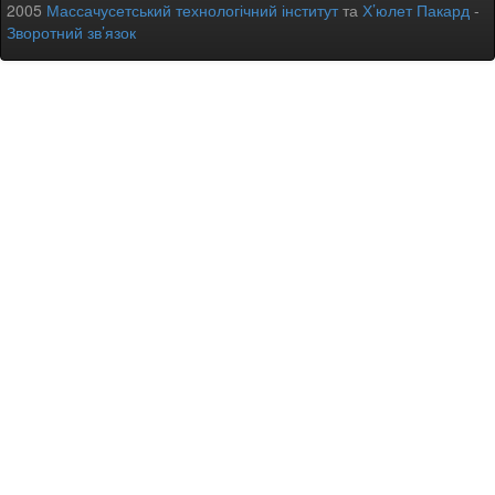
2005
Массачусетський технологічний інститут
та
Х’юлет Пакард
-
Зворотний зв’язок