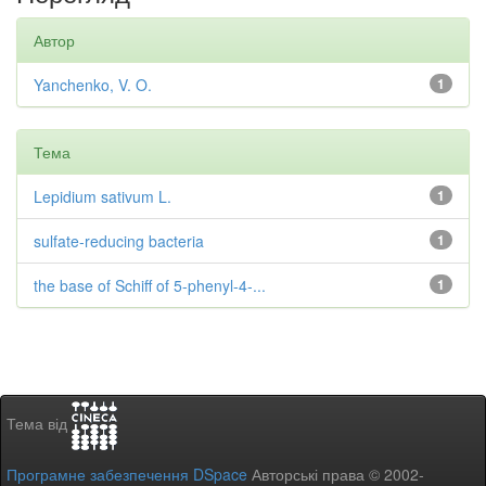
Автор
Yanchenko, V. O.
1
Тема
Lepidium sativum L.
1
sulfate-reducing bacteria
1
the base of Schiff of 5-phenyl-4-...
1
Тема від
Програмне забезпечення DSpace
Авторські права © 2002-