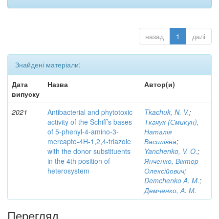
назад
1
далі
Знайдені матеріали:
Дата
Назва
Автор(и)
випуску
2021
Antibacterial and phytotoxic
Tkachuk, N. V.
;
activity of the Schiff’s bases
Ткачук (Смикун),
of 5-phenyl-4-amino-3-
Наталія
mercapto-4H-1,2,4-triazole
Василівна
;
with the donor substituents
Yanchenko, V. O.
;
in the 4th position of
Янченко, Віктор
heterosystem
Олексійович
;
Demchenko A. M.
;
Демченко, А. М.
Перегляд