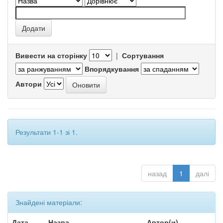
Вивести на сторінку
|
Сортування
Впорядкування
Автори
Результати 1-1 зі 1.
назад
1
далі
Знайдені матеріали:
Дата
Назва
Автор(и)