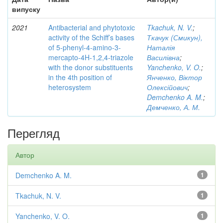
випуску
2021
Antibacterial and phytotoxic
Tkachuk, N. V.
;
activity of the Schiff’s bases
Ткачук (Смикун),
of 5-phenyl-4-amino-3-
Наталія
mercapto-4H-1,2,4-triazole
Василівна
;
with the donor substituents
Yanchenko, V. O.
;
in the 4th position of
Янченко, Віктор
heterosystem
Олексійович
;
Demchenko A. M.
;
Демченко, А. М.
Перегляд
Автор
Demchenko A. M.
1
Tkachuk, N. V.
1
Yanchenko, V. O.
1