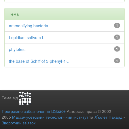
Тема
ammonifying bacteria
1
Lepidium sativum L.
1
phytotest
1
the base of Schiff of 5-phenyl-4-...
1
Тема від
Програмне забезпечення DSpace
Авторські права © 2002-
2005
Массачусетський технологічний інститут
та
Х’юлет Пакард
-
Зворотний зв’язок