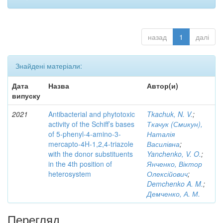
назад
1
далі
Знайдені матеріали:
Дата
Назва
Автор(и)
випуску
2021
Antibacterial and phytotoxic
Tkachuk, N. V.
;
activity of the Schiff’s bases
Ткачук (Смикун),
of 5-phenyl-4-amino-3-
Наталія
mercapto-4H-1,2,4-triazole
Василівна
;
with the donor substituents
Yanchenko, V. O.
;
in the 4th position of
Янченко, Віктор
heterosystem
Олексійович
;
Demchenko A. M.
;
Демченко, А. М.
Перегляд