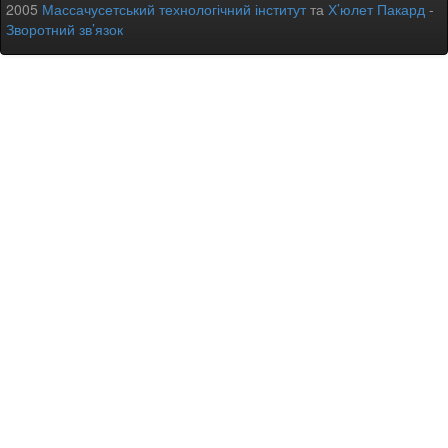
2005
Массачусетський технологічний інститут
та
Х’юлет Пакард
-
Зворотний зв’язок