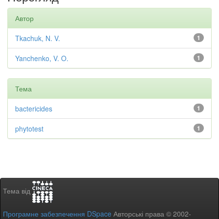
Автор
Tkachuk, N. V.
1
Yanchenko, V. O.
1
Тема
bactericides
1
phytotest
1
Тема від
Програмне забезпечення DSpace
Авторські права © 2002-