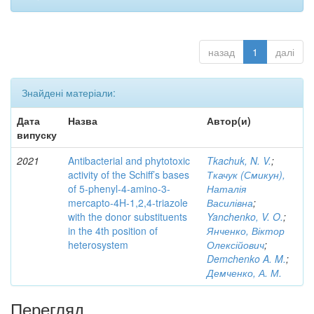
назад
1
далі
Знайдені матеріали:
Дата
Назва
Автор(и)
випуску
2021
Antibacterial and phytotoxic
Tkachuk, N. V.
;
activity of the Schiff’s bases
Ткачук (Смикун),
of 5-phenyl-4-amino-3-
Наталія
mercapto-4H-1,2,4-triazole
Василівна
;
with the donor substituents
Yanchenko, V. O.
;
in the 4th position of
Янченко, Віктор
heterosystem
Олексійович
;
Demchenko A. M.
;
Демченко, А. М.
Перегляд