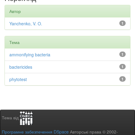
Автор
Yanchenko, V. O.
1
Тема
ammonifying bacteria
1
bactericides
1
phytotest
1
Тема від
Програмне забезпечення DSpace
Авторські права © 2002-