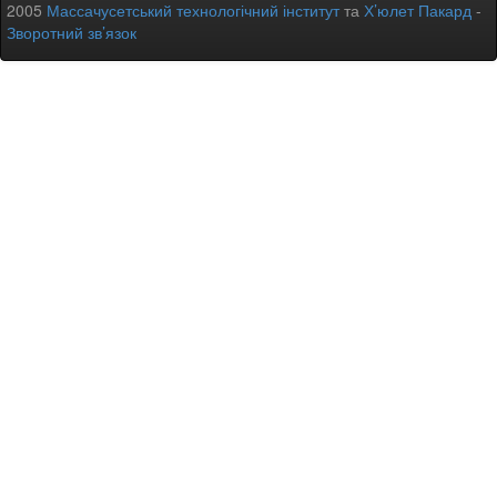
2005
Массачусетський технологічний інститут
та
Х’юлет Пакард
-
Зворотний зв’язок