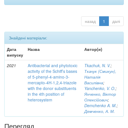
назад
1
далі
Знайдені матеріали:
Дата
Назва
Автор(и)
випуску
2021
Antibacterial and phytotoxic
Tkachuk, N. V.
;
activity of the Schiff’s bases
Ткачук (Смикун),
of 5-phenyl-4-amino-3-
Наталія
mercapto-4H-1,2,4-triazole
Василівна
;
with the donor substituents
Yanchenko, V. O.
;
in the 4th position of
Янченко, Віктор
heterosystem
Олексійович
;
Demchenko A. M.
;
Демченко, А. М.
Перегляд