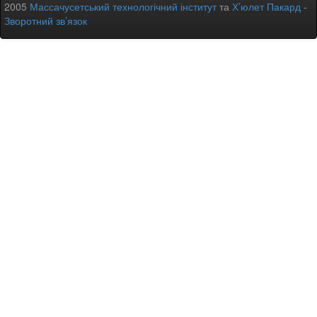
2005
Массачусетський технологічний інститут
та
Х’юлет Пакард
-
Зворотний зв’язок