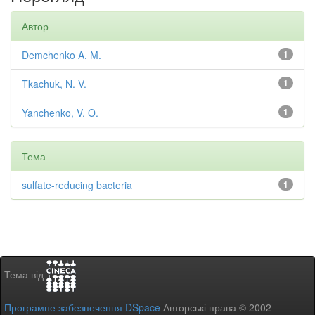
Автор
Demchenko A. M.
1
Tkachuk, N. V.
1
Yanchenko, V. O.
1
Тема
sulfate-reducing bacteria
1
Тема від
Програмне забезпечення DSpace
Авторські права © 2002-