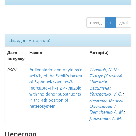
назад
1
далі
Знайдені матеріали:
Дата
Назва
Автор(и)
випуску
2021
Antibacterial and phytotoxic
Tkachuk, N. V.
;
activity of the Schiff’s bases
Ткачук (Смикун),
of 5-phenyl-4-amino-3-
Наталія
mercapto-4H-1,2,4-triazole
Василівна
;
with the donor substituents
Yanchenko, V. O.
;
in the 4th position of
Янченко, Віктор
heterosystem
Олексійович
;
Demchenko A. M.
;
Демченко, А. М.
Перегляд