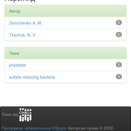
Автор
Demchenko A. M.
1
Tkachuk, N. V.
1
Тема
phytotest
1
sulfate-reducing bacteria
1
Тема від
Програмне забезпечення DSpace
Авторські права © 2002-