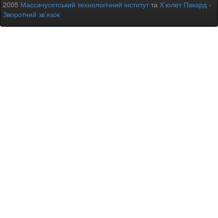
2005
Массачусетський технологічний інститут
та
Х’юлет Пакард
-
Зворотний зв’язок