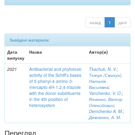
назад
1
далі
Знайдені матеріали:
Дата
Назва
Автор(и)
випуску
2021
Antibacterial and phytotoxic
Tkachuk, N. V.
;
activity of the Schiff’s bases
Ткачук (Смикун),
of 5-phenyl-4-amino-3-
Наталія
mercapto-4H-1,2,4-triazole
Василівна
;
with the donor substituents
Yanchenko, V. O.
;
in the 4th position of
Янченко, Віктор
heterosystem
Олексійович
;
Demchenko A. M.
;
Демченко, А. М.
Перегляд