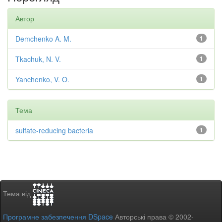
Автор
Demchenko A. M.
1
Tkachuk, N. V.
1
Yanchenko, V. O.
1
Тема
sulfate-reducing bacteria
1
Тема від
Програмне забезпечення DSpace
Авторські права © 2002-