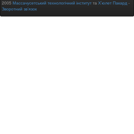
2005
Массачусетський технологічний інститут
та
Х’юлет Пакард
-
Зворотний зв’язок