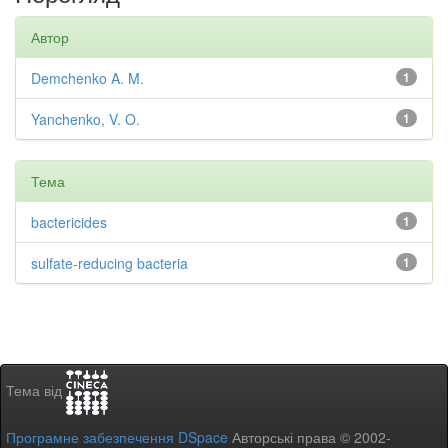
Автор
Demchenko A. M.
1
Yanchenko, V. O.
1
Тема
bactericides
1
sulfate-reducing bacteria
1
Тема від
Програмне забезпечення DSpace
Авторські права © 2002-