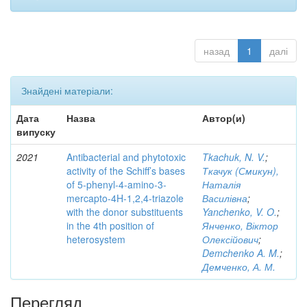
назад
1
далі
Знайдені матеріали:
Дата
Назва
Автор(и)
випуску
2021
Antibacterial and phytotoxic
Tkachuk, N. V.
;
activity of the Schiff’s bases
Ткачук (Смикун),
of 5-phenyl-4-amino-3-
Наталія
mercapto-4H-1,2,4-triazole
Василівна
;
with the donor substituents
Yanchenko, V. O.
;
in the 4th position of
Янченко, Віктор
heterosystem
Олексійович
;
Demchenko A. M.
;
Демченко, А. М.
Перегляд