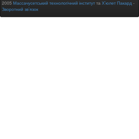
2005
Массачусетський технологічний інститут
та
Х’юлет Пакард
-
Зворотний зв’язок