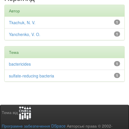
Автор
Tkachuk, N. V.
1
Yanchenko, V. O.
1
Тема
bactericides
1
sulfate-reducing bacteria
1
Тема від
Програмне забезпечення DSpace
Авторські права © 2002-