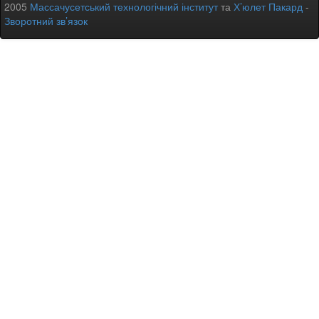
2005
Массачусетський технологічний інститут
та
Х’юлет Пакард
-
Зворотний зв’язок