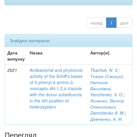
назад
1
далі
Знайдені матеріали:
Дата
Назва
Автор(и)
випуску
2021
Antibacterial and phytotoxic
Tkachuk, N. V.
;
activity of the Schiff’s bases
Ткачук (Смикун),
of 5-phenyl-4-amino-3-
Наталія
mercapto-4H-1,2,4-triazole
Василівна
;
with the donor substituents
Yanchenko, V. O.
;
in the 4th position of
Янченко, Віктор
heterosystem
Олексійович
;
Demchenko A. M.
;
Демченко, А. М.
Перегляд