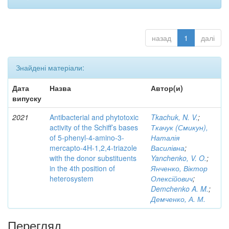
назад
1
далі
Знайдені матеріали:
Дата
Назва
Автор(и)
випуску
2021
Antibacterial and phytotoxic
Tkachuk, N. V.
;
activity of the Schiff’s bases
Ткачук (Смикун),
of 5-phenyl-4-amino-3-
Наталія
mercapto-4H-1,2,4-triazole
Василівна
;
with the donor substituents
Yanchenko, V. O.
;
in the 4th position of
Янченко, Віктор
heterosystem
Олексійович
;
Demchenko A. M.
;
Демченко, А. М.
Перегляд