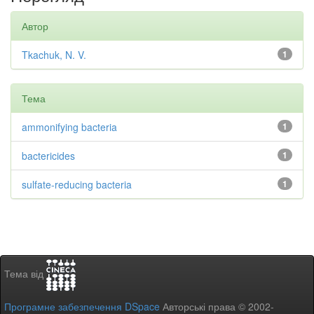
Автор
Tkachuk, N. V.
1
Тема
ammonifying bacteria
1
bactericides
1
sulfate-reducing bacteria
1
Тема від
Програмне забезпечення DSpace
Авторські права © 2002-