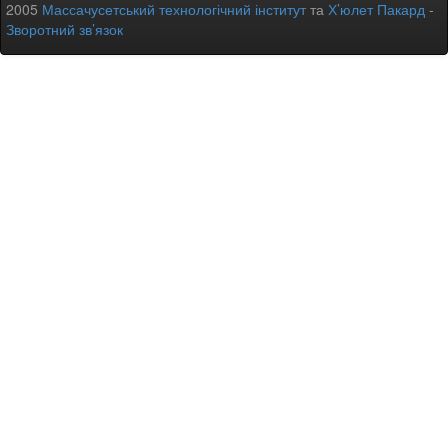
2005
Массачусетський технологічний інститут
та
Х’юлет Пакард
-
Зворотний зв’язок