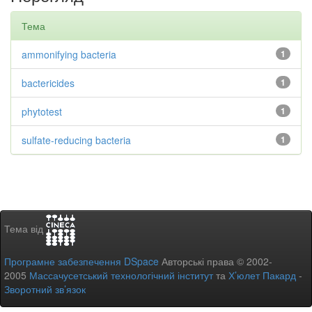
Тема
ammonifying bacteria
1
bactericides
1
phytotest
1
sulfate-reducing bacteria
1
Тема від
Програмне забезпечення DSpace
Авторські права © 2002-
2005
Массачусетський технологічний інститут
та
Х’юлет Пакард
-
Зворотний зв’язок