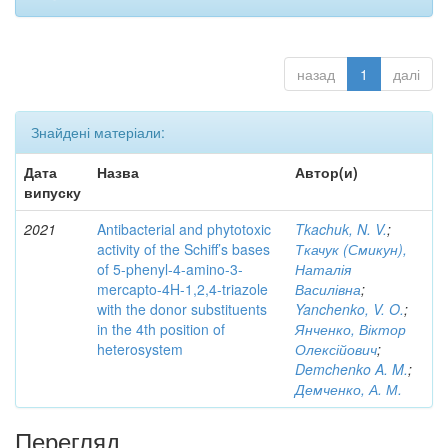
назад
1
далі
Знайдені матеріали:
Дата
Назва
Автор(и)
випуску
2021
Antibacterial and phytotoxic
Tkachuk, N. V.
;
activity of the Schiff’s bases
Ткачук (Смикун),
of 5-phenyl-4-amino-3-
Наталія
mercapto-4H-1,2,4-triazole
Василівна
;
with the donor substituents
Yanchenko, V. O.
;
in the 4th position of
Янченко, Віктор
heterosystem
Олексійович
;
Demchenko A. M.
;
Демченко, А. М.
Перегляд