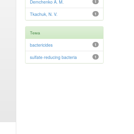
Demchenko A. M.
1
Tkachuk, N. V.
1
Тема
bactericides
1
sulfate-reducing bacteria
1