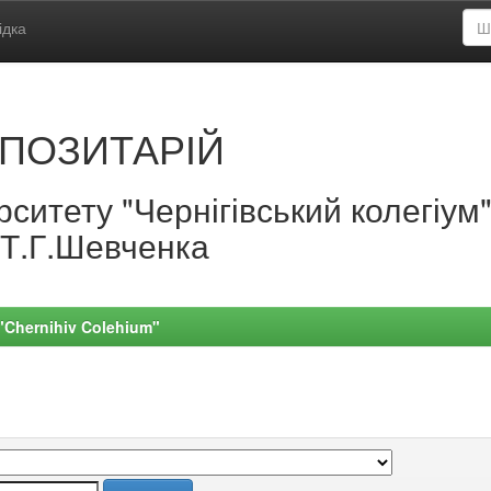
ідка
ПОЗИТАРІЙ
ситету "Чернігівський колегіум
.Т.Г.Шевченка
 "Chernihiv Colehium"