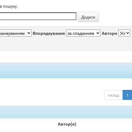
в пошуку.
Впорядкування
Автори
назад
1
Автор(и)