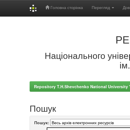
Головна сторінка
Перегляд
Дов
Skip
navigation
РЕ
Національного універ
ім
Repository T.H.Shevchenko National University
Пошук
Пошук: