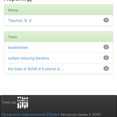
Автор
Tkachuk, N. V.
1
Тема
bactericides
1
sulfate-reducing bacteria
1
the base of Schiff of 5-phenyl-4-...
1
Тема від
Програмне забезпечення DSpace
Авторські права © 2002-