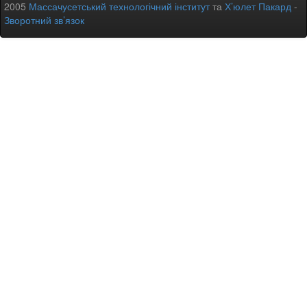
2005
Массачусетський технологічний інститут
та
Х’юлет Пакард
-
Зворотний зв’язок