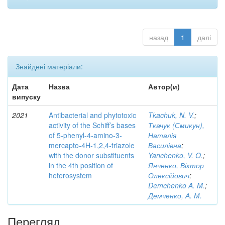
назад
1
далі
Знайдені матеріали:
Дата
Назва
Автор(и)
випуску
2021
Antibacterial and phytotoxic
Tkachuk, N. V.
;
activity of the Schiff’s bases
Ткачук (Смикун),
of 5-phenyl-4-amino-3-
Наталія
mercapto-4H-1,2,4-triazole
Василівна
;
with the donor substituents
Yanchenko, V. O.
;
in the 4th position of
Янченко, Віктор
heterosystem
Олексійович
;
Demchenko A. M.
;
Демченко, А. М.
Перегляд