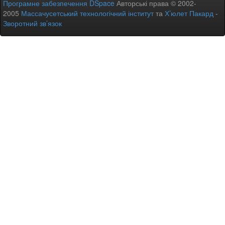
Програмне забезпечення DSpace
Авторські права © 2002-
2005
Массачусетський технологічний інститут
та
Х’юлет Пакард
-
Зворотний зв’язок