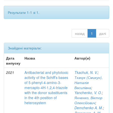
Результати 1-1 зі 1.
назад
1
далі
Знайдені матеріали:
Дата
Назва
Автор(и)
випуску
2021
Antibacterial and phytotoxic
Tkachuk, N. V.
;
activity of the Schiff’s bases
Ткачук (Смикун),
of 5-phenyl-4-amino-3-
Наталія
mercapto-4H-1,2,4-triazole
Василівна
;
with the donor substituents
Yanchenko, V. O.
;
in the 4th position of
Янченко, Віктор
heterosystem
Олексійович
;
Demchenko A. M.
;
Демченко, А. М.