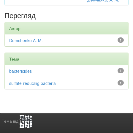
Перегляд
Автор
Demchenko A. M.
1
Тема
bactericides
1
sulfate-reducing bacteria
1
Тема від