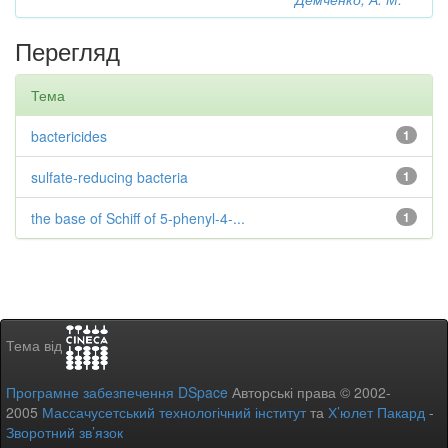
Перегляд
Тема
bactericides
1
sulfate-reducing bacteria
1
the base of Schiff of 5-phenyl-4-...
1
Тема від
Програмне забезпечення DSpace
Авторські права © 2002-
2005
Массачусетський технологічний інститут
та
Х’юлет Пакард
-
Зворотний зв’язок