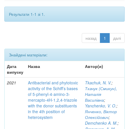
Результати 1-1 зі 1.
назад
1
далі
Знайдені матеріали:
Дата
Назва
Автор(и)
випуску
2021
Antibacterial and phytotoxic
Tkachuk, N. V.
;
activity of the Schiff’s bases
Ткачук (Смикун),
of 5-phenyl-4-amino-3-
Наталія
mercapto-4H-1,2,4-triazole
Василівна
;
with the donor substituents
Yanchenko, V. O.
;
in the 4th position of
Янченко, Віктор
heterosystem
Олексійович
;
Demchenko A. M.
;
Демченко, А. М.