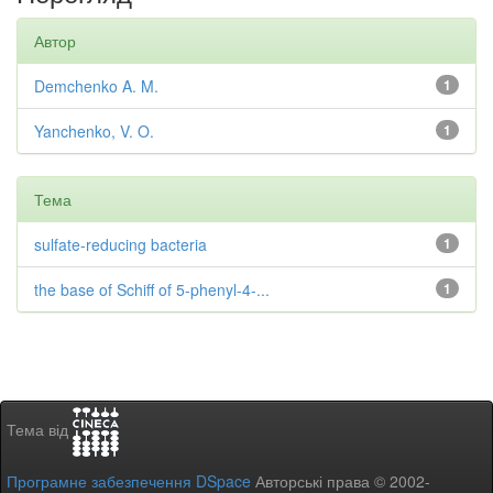
Автор
Demchenko A. M.
1
Yanchenko, V. O.
1
Тема
sulfate-reducing bacteria
1
the base of Schiff of 5-phenyl-4-...
1
Тема від
Програмне забезпечення DSpace
Авторські права © 2002-