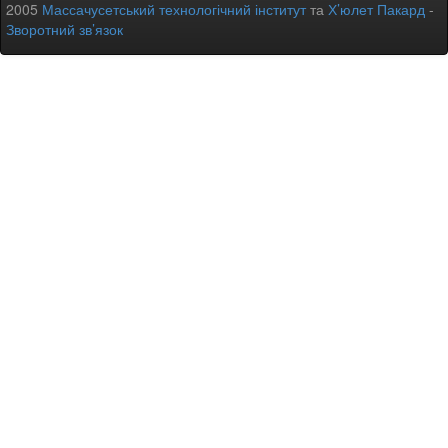
2005
Массачусетський технологічний інститут
та
Х’юлет Пакард
-
Зворотний зв’язок