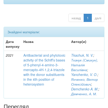
назад
1
далі
Знайдені матеріали:
Дата
Назва
Автор(и)
випуску
2021
Antibacterial and phytotoxic
Tkachuk, N. V.
;
activity of the Schiff’s bases
Ткачук (Смикун),
of 5-phenyl-4-amino-3-
Наталія
mercapto-4H-1,2,4-triazole
Василівна
;
with the donor substituents
Yanchenko, V. O.
;
in the 4th position of
Янченко, Віктор
heterosystem
Олексійович
;
Demchenko A. M.
;
Демченко, А. М.
Перегляд