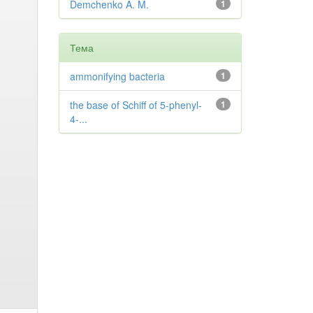
Demchenko A. M.
1
Тема
ammonifying bacteria
1
the base of Schiff of 5-phenyl-
1
4-...