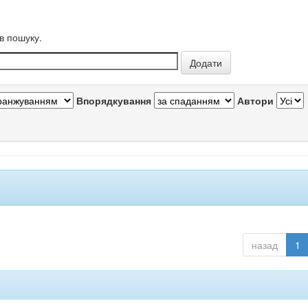
в пошуку.
Впорядкування
Автори
назад
1