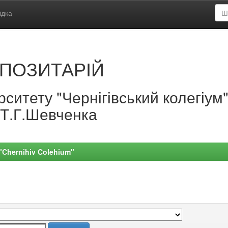
ідка
ПОЗИТАРІЙ
ситету "Чернігівський колегіум
.Т.Г.Шевченка
 "Chernihiv Colehium"