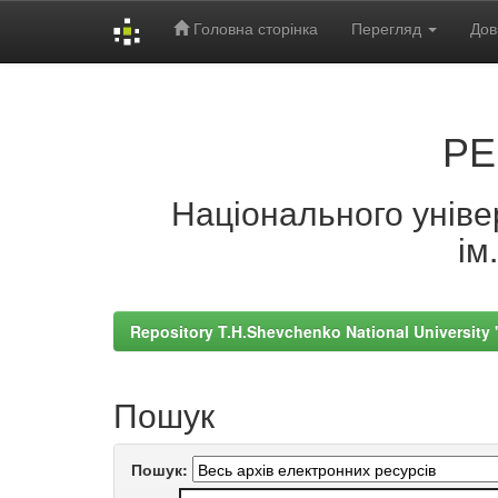
Головна сторінка
Перегляд
Дов
Skip
navigation
РЕ
Національного універ
ім
Repository T.H.Shevchenko National University
Пошук
Пошук: