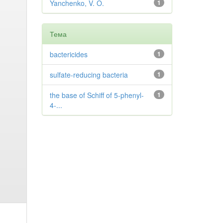
Yanchenko, V. O.
1
Тема
bactericides
1
sulfate-reducing bacteria
1
the base of Schiff of 5-phenyl-
1
4-...