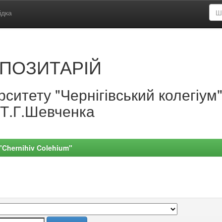
ідка
ПОЗИТАРІЙ
ситету "Чернігівський колегіум
.Т.Г.Шевченка
 "Chernihiv Colehium"