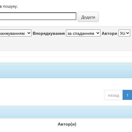
в пошуку.
Впорядкування
Автори
назад
1
Автор(и)