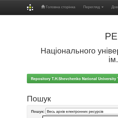
Головна сторінка
Перегляд
Дов
Skip
navigation
РЕ
Національного універ
ім
Repository T.H.Shevchenko National University
Пошук
Пошук: