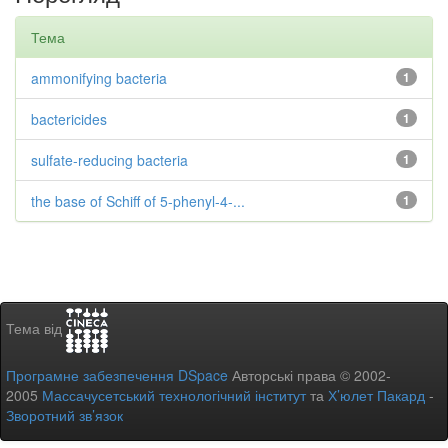
Тема
ammonifying bacteria
1
bactericides
1
sulfate-reducing bacteria
1
the base of Schiff of 5-phenyl-4-...
1
Тема від
Програмне забезпечення DSpace
Авторські права © 2002-
2005
Массачусетський технологічний інститут
та
Х’юлет Пакард
-
Зворотний зв’язок