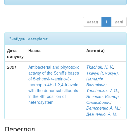
назад
1
далі
Знайдені матеріали:
Дата
Назва
Автор(и)
випуску
2021
Antibacterial and phytotoxic
Tkachuk, N. V.
;
activity of the Schiff’s bases
Ткачук (Смикун),
of 5-phenyl-4-amino-3-
Наталія
mercapto-4H-1,2,4-triazole
Василівна
;
with the donor substituents
Yanchenko, V. O.
;
in the 4th position of
Янченко, Віктор
heterosystem
Олексійович
;
Demchenko A. M.
;
Демченко, А. М.
Перегляд