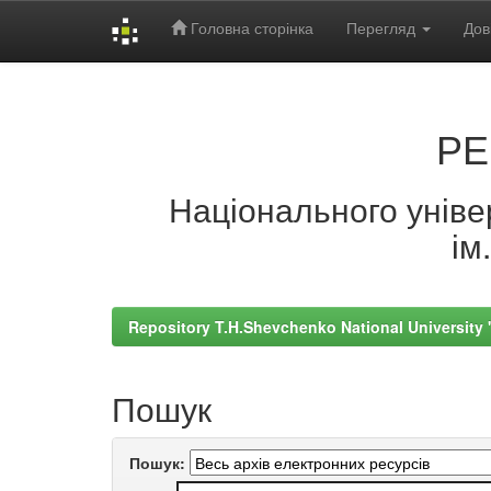
Головна сторінка
Перегляд
Дов
Skip
navigation
РЕ
Національного універ
ім
Repository T.H.Shevchenko National University
Пошук
Пошук: