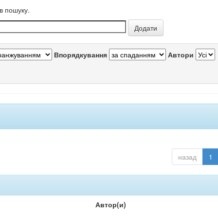
в пошуку.
Впорядкування
Автори
назад
1
Автор(и)