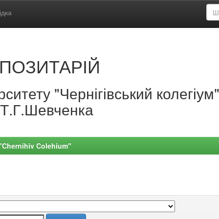
ідка
ПОЗИТАРІЙ
ситету "Чернігівський колегіум
.Т.Г.Шевченка
 "Chernihiv Colehium"