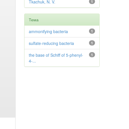
Tkachuk, N. V.
1
Тема
ammonifying bacteria
1
sulfate-reducing bacteria
1
the base of Schiff of 5-phenyl-
1
4-...