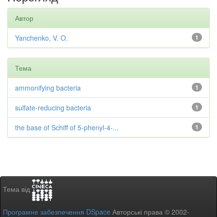
Автор
Yanchenko, V. O.
1
Тема
ammonifying bacteria
1
sulfate-reducing bacteria
1
the base of Schiff of 5-phenyl-4-...
1
Тема від
Програмне забезпечення DSpace
Авторські права © 2002-