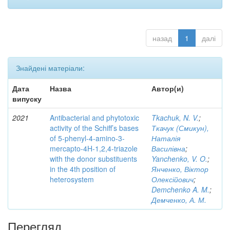
назад
1
далі
Знайдені матеріали:
Дата
Назва
Автор(и)
випуску
2021
Antibacterial and phytotoxic
Tkachuk, N. V.
;
activity of the Schiff’s bases
Ткачук (Смикун),
of 5-phenyl-4-amino-3-
Наталія
mercapto-4H-1,2,4-triazole
Василівна
;
with the donor substituents
Yanchenko, V. O.
;
in the 4th position of
Янченко, Віктор
heterosystem
Олексійович
;
Demchenko A. M.
;
Демченко, А. М.
Перегляд