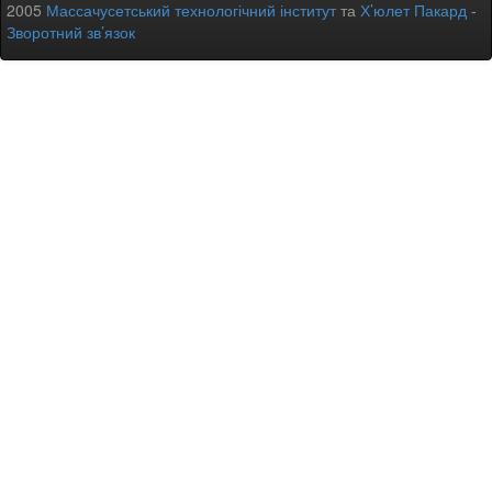
2005
Массачусетський технологічний інститут
та
Х’юлет Пакард
-
Зворотний зв’язок