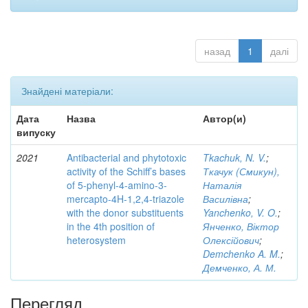
назад
1
далі
Знайдені матеріали:
Дата
Назва
Автор(и)
випуску
2021
Antibacterial and phytotoxic
Tkachuk, N. V.
;
activity of the Schiff’s bases
Ткачук (Смикун),
of 5-phenyl-4-amino-3-
Наталія
mercapto-4H-1,2,4-triazole
Василівна
;
with the donor substituents
Yanchenko, V. O.
;
in the 4th position of
Янченко, Віктор
heterosystem
Олексійович
;
Demchenko A. M.
;
Демченко, А. М.
Перегляд