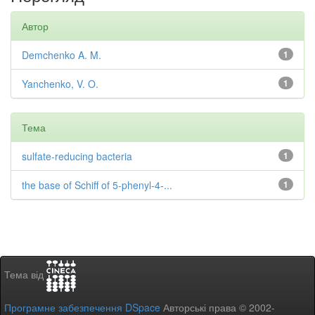
Автор
Demchenko A. M.
1
Yanchenko, V. O.
1
Тема
sulfate-reducing bacteria
1
the base of Schiff of 5-phenyl-4-...
1
Тема від
Програмне забезпечення DSpace
Авторські права © 2002-