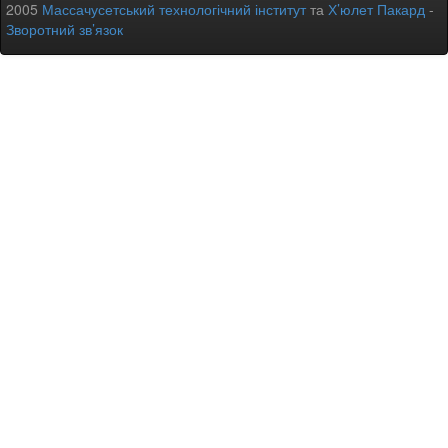
2005
Массачусетський технологічний інститут
та
Х’юлет Пакард
-
Зворотний зв’язок