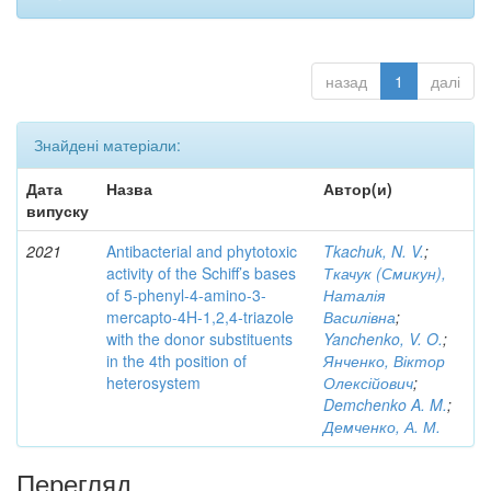
назад
1
далі
Знайдені матеріали:
Дата
Назва
Автор(и)
випуску
2021
Antibacterial and phytotoxic
Tkachuk, N. V.
;
activity of the Schiff’s bases
Ткачук (Смикун),
of 5-phenyl-4-amino-3-
Наталія
mercapto-4H-1,2,4-triazole
Василівна
;
with the donor substituents
Yanchenko, V. O.
;
in the 4th position of
Янченко, Віктор
heterosystem
Олексійович
;
Demchenko A. M.
;
Демченко, А. М.
Перегляд