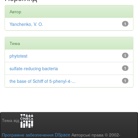
Автор
Yanchenko, V. O.
1
Тема
phytotest
1
sulfate-reducing bacteria
1
the base of Schiff of 5-phenyl-4-...
1
Тема від
Програмне забезпечення DSpace
Авторські права © 2002-