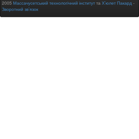
2005
Массачусетський технологічний інститут
та
Х’юлет Пакард
-
Зворотний зв’язок