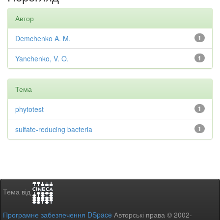
Автор
Demchenko A. M.
1
Yanchenko, V. O.
1
Тема
phytotest
1
sulfate-reducing bacteria
1
Тема від
Програмне забезпечення DSpace
Авторські права © 2002-