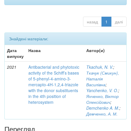
назад
1
далі
Знайдені матеріали:
Дата
Назва
Автор(и)
випуску
2021
Antibacterial and phytotoxic
Tkachuk, N. V.
;
activity of the Schiff’s bases
Ткачук (Смикун),
of 5-phenyl-4-amino-3-
Наталія
mercapto-4H-1,2,4-triazole
Василівна
;
with the donor substituents
Yanchenko, V. O.
;
in the 4th position of
Янченко, Віктор
heterosystem
Олексійович
;
Demchenko A. M.
;
Демченко, А. М.
Перегляд