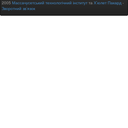
2005
Массачусетський технологічний інститут
та
Х’юлет Пакард
-
Зворотний зв’язок