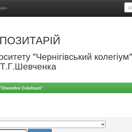
ідка
ПОЗИТАРІЙ
ситету "Чернігівський колегіум
.Т.Г.Шевченка
 "Chernihiv Colehium"