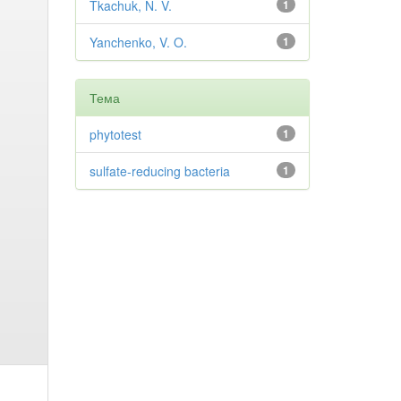
Tkachuk, N. V.
1
Yanchenko, V. O.
1
Тема
phytotest
1
sulfate-reducing bacteria
1