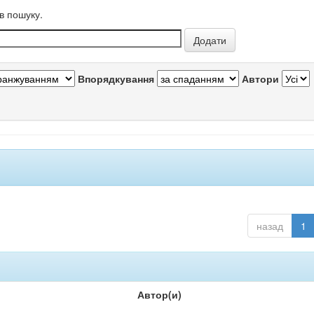
в пошуку.
Впорядкування
Автори
назад
1
Автор(и)