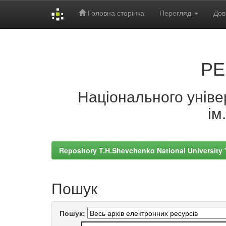
Головна сторінка
Перегляд
Дов
Skip
navigation
РЕ
Національного універ
ім
Repository T.H.Shevchenko National University
Пошук
Пошук: