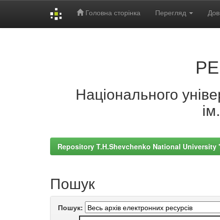
Головна сторінка
Перегляд
Дов
Skip
navigation
РЕ
Національного універ
ім
Repository T.H.Shevchenko National University
Пошук
Пошук: