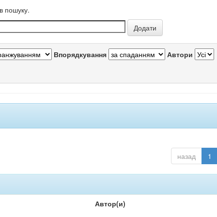
в пошуку.
Впорядкування
Автори
назад
1
Автор(и)