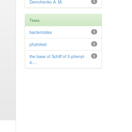
Demchenko A. M.
1
Тема
bactericides
1
phytotest
1
the base of Schiff of 5-phenyl-
1
4-...