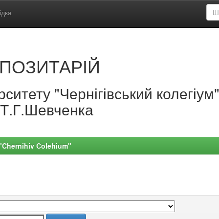
ідка
ПОЗИТАРІЙ
ситету "Чернігівський колегіум
.Т.Г.Шевченка
 "Chernihiv Colehium"