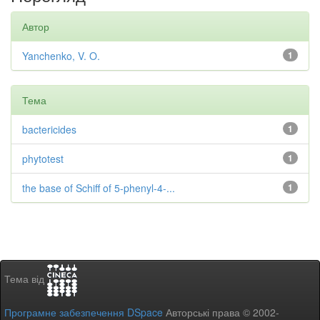
Автор
Yanchenko, V. O.
1
Тема
bactericides
1
phytotest
1
the base of Schiff of 5-phenyl-4-...
1
Тема від
Програмне забезпечення DSpace
Авторські права © 2002-