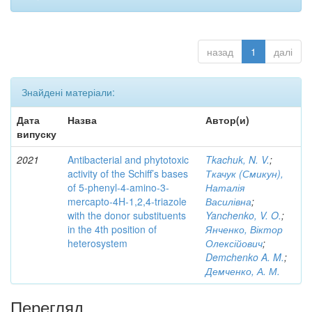
назад
1
далі
Знайдені матеріали:
Дата
Назва
Автор(и)
випуску
2021
Antibacterial and phytotoxic
Tkachuk, N. V.
;
activity of the Schiff’s bases
Ткачук (Смикун),
of 5-phenyl-4-amino-3-
Наталія
mercapto-4H-1,2,4-triazole
Василівна
;
with the donor substituents
Yanchenko, V. O.
;
in the 4th position of
Янченко, Віктор
heterosystem
Олексійович
;
Demchenko A. M.
;
Демченко, А. М.
Перегляд