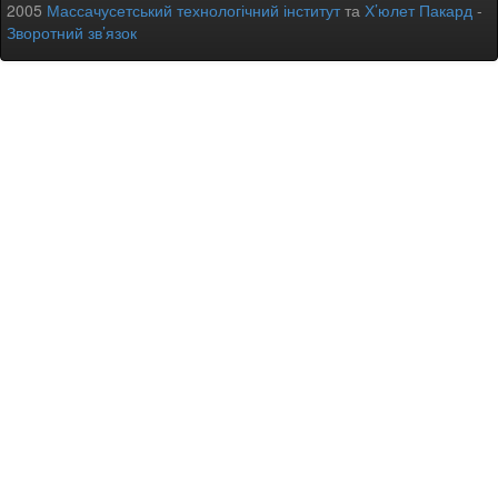
2005
Массачусетський технологічний інститут
та
Х’юлет Пакард
-
Зворотний зв’язок