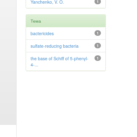
Yanchenko, V. O.
1
Тема
bactericides
1
sulfate-reducing bacteria
1
the base of Schiff of 5-phenyl-
1
4-...