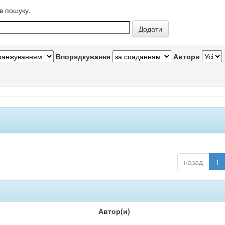
в пошуку.
Впорядкування
Автори
назад
1
Автор(и)