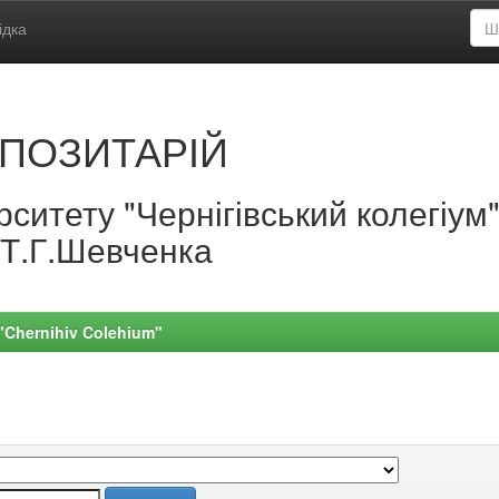
ідка
ПОЗИТАРІЙ
ситету "Чернігівський колегіум
.Т.Г.Шевченка
 "Chernihiv Colehium"