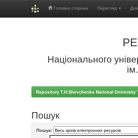
Головна сторінка
Перегляд
Дов
Skip
navigation
РЕ
Національного універ
ім
Repository T.H.Shevchenko National University
Пошук
Пошук: