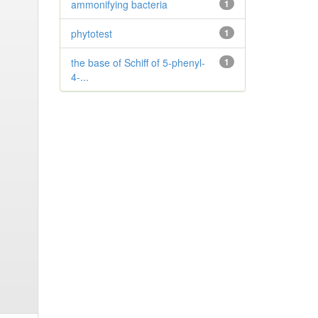
ammonifying bacteria
1
phytotest
1
the base of Schiff of 5-phenyl-
1
4-...