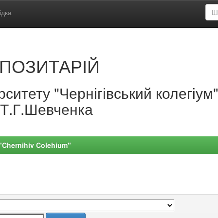
ідка
ПОЗИТАРІЙ
ситету "Чернігівський колегіум
.Т.Г.Шевченка
 "Chernihiv Colehium"