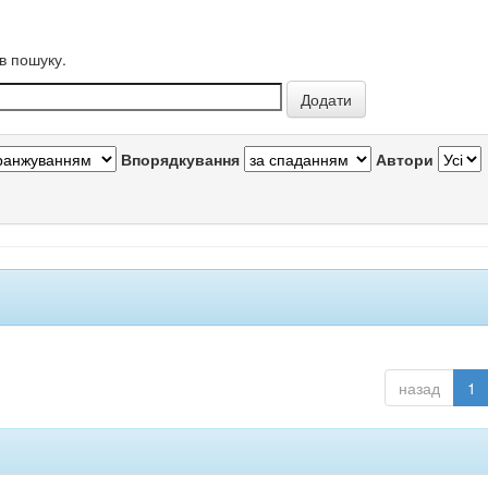
в пошуку.
Впорядкування
Автори
назад
1