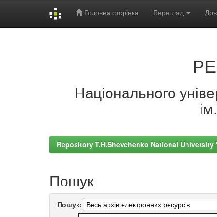
Головна сторінка
Перегляд
Дов
Skip
navigation
РЕ
Національного універ
ім
Repository T.H.Shevchenko National University
Пошук
Пошук: