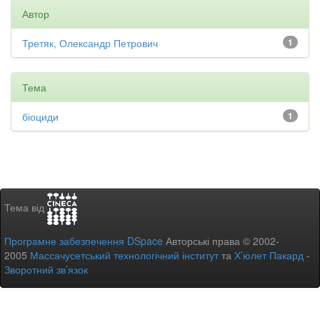
Автор
Третяк, Олександр Петрович
1
Тема
біоциди
1
Тема від
Програмне забезпечення DSpace
Авторські права © 2002-
2005
Массачусетський технологічний інститут
та
Х’юлет Пакард
-
Зворотний зв’язок