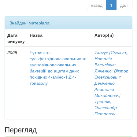
назад
1
далі
Знайдені матеріали:
Дата
Назва
Автор(и)
випуску
2008
Чутливість
Ткачук (Смикун),
сульфатвідновлювальних та
Наталія
залізовідновлювальних
Василівна
;
бактерій до ацетамідних
Янченко, Віктор
похідних 4-аміно-1,2,4-
Олексійович
;
триазолу
Демченко,
Анатолій
Михайлович
;
Третяк,
Олександр
Петрович
Перегляд